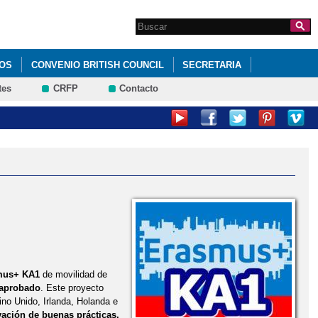
Search this site
Formulario de
búsqueda
OS
CONVENIO BRITISH COUNCIL
SECRETARIA
tes
CRFP
Contacto
mus+ KA1
de movilidad de
 aprobado
. Este proyecto
no Unido, Irlanda, Holanda e
ación de buenas prácticas.