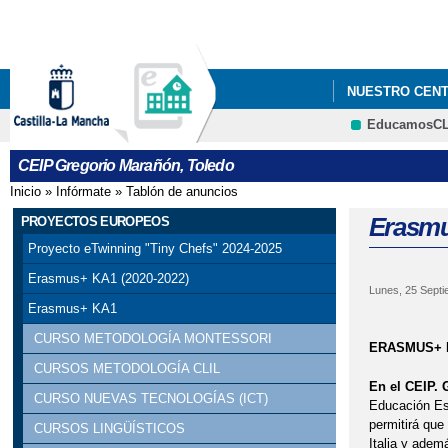
NUESTRO CEN
EducamosC
EDUCACION
CEIP Gregorio Marañón, Toledo
Inicio
»
Infórmate
»
Tablón de anuncios
Se encuentra usted aquí
Erasmu
PROYECTOS EUROPEOS
Proyecto eTwinning "Tiny Chefs" 2024-2025
Erasmus+ KA1 (2020-2022)
Lunes, 25 Septi
Erasmus+ KA1
CURSO METODOLOGÍA MONTESSORI
ERASMUS+ 
CURSOS METODOLOGÍA CLIL
En el CEIP. 
CURSO NUEVAS TECNOLOGÍAS (ICT)
Educación Es
permitirá que
CURSOS LINGÜÍSTICOS
Italia y adem