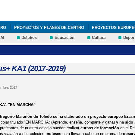
Pasar al
contenido
principal
TRO
PROYECTOS Y PLANES DE CENTRO
PROYECTOS EUROPE
LM
Delphos
Educación
Cultura
Depor
s+ KA1 (2017-2019)
embre, 2017
KA1 "EN MARCHA"
Gregorio Marañón de Toledo
se ha elaborado un proyecto europeo
Eras
colar titulado “EN MARCHA: (Aprende, enseña, comparte y gana)
y
ha sido
 profesores de nuestro colegio puedan realizar
cursos de formación
en el Rei
ás viajarán a dos colegios
ingleses
para llevar a cabo un programa de
observ