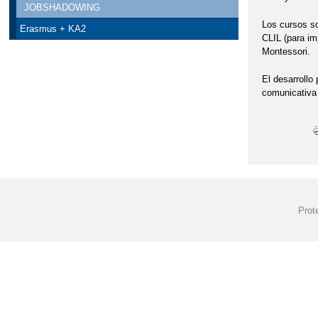
JOBSHADOWING
Los cursos so
Erasmus + KA2
CLIL (para im
Montessori.
El desarrollo
comunicativa 
Prot