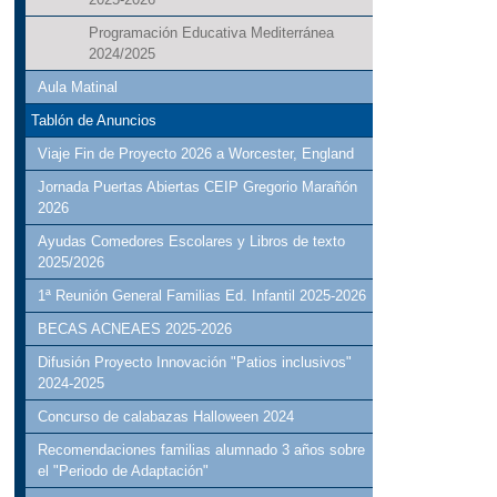
Programación Educativa Mediterránea
2024/2025
Aula Matinal
Tablón de Anuncios
Viaje Fin de Proyecto 2026 a Worcester, England
Jornada Puertas Abiertas CEIP Gregorio Marañón
2026
Ayudas Comedores Escolares y Libros de texto
2025/2026
1ª Reunión General Familias Ed. Infantil 2025-2026
BECAS ACNEAES 2025-2026
Difusión Proyecto Innovación "Patios inclusivos"
2024-2025
Concurso de calabazas Halloween 2024
Recomendaciones familias alumnado 3 años sobre
el "Periodo de Adaptación"