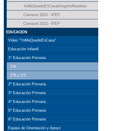
YoMeQuedoEnCasaGregorioMarañon
Carnaval 2023 - 4ºEP
Carnaval 2023 - 6ºEP
EDUCACION
Video "YoMeQuedoEnCasa"
Educación Infantil
1º Educación Primaria
1ºA
1ºB y 1ºC
2º Educación Primaria
3º Educación Primaria
4º Educación Primaria
5º Educación Primaria
6º Educación Primaria
Equipo de Orientación y Apoyo