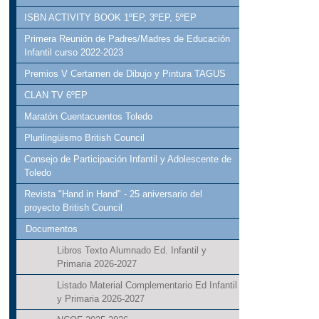
ISBN ACTIVITY BOOK 1ºEP, 3ºEP, 5ºEP
Primera Reunión de Padres/Madres de Educación
Infantil curso 2022-2023
Premios V Certamen de Dibujo y Pintura TAGUS
CLAN TV 6ºEP
Maratón Cuentacuentos Toledo
Plurilingüismo British Council
Consejo de Participación Infantil y Adolescente de
Toledo
Revista "Hand in Hand" - 25 aniversario del
proyecto British Council
Documentos
Libros Texto Alumnado Ed. Infantil y
Primaria 2026-2027
Listado Material Complementario Ed Infantil
y Primaria 2026-2027