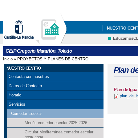
NUESTRO CEN
EducamosC
EDUCACION
CEIP Gregorio Marañón, Toledo
Inicio
»
PROYECTOS Y PLANES DE CENTRO
Se encuentra usted aquí
Plan d
NUESTRO CENTRO
Contacta con nosotros
Datos de Contacto
Plan de Igua
Horario
plan_de_i
Servicios
Comedor Escolar
Menús comedor escolar 2025-2026
Circular Mediterránea comedor escolar
2025-2026