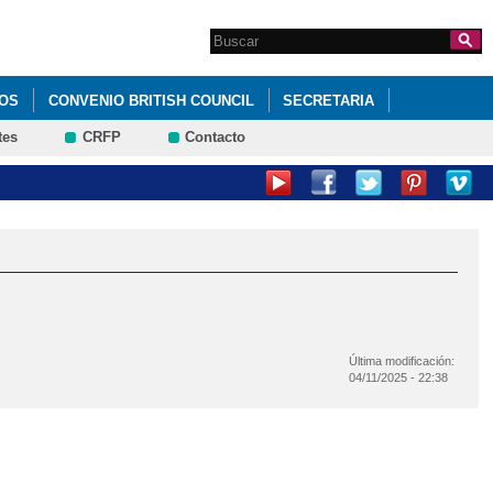
Search this site
Formulario de
búsqueda
OS
CONVENIO BRITISH COUNCIL
SECRETARIA
tes
CRFP
Contacto
Última modificación:
04/11/2025 - 22:38