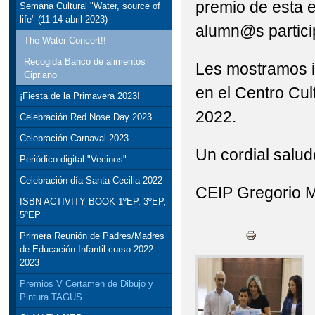
premio de esta e
Semana Cultural "Water, source of
life" (11-14 abril 2023)
alumn@s partici
The Water Concert!!
Recogida Banco de alimentos
Les mostramos i
Cipriano
en el Centro Cu
¡Fiesta de la Primavera 2023!
2022.
Celebración Red Nose Day 2023
Celebración Carnaval 2023
Un cordial salud
Periódico digital "Vecinos"
Celebración día Santa Cecilia 2022
CEIP Gregorio 
ISBN ACTIVITY BOOK 1ºEP, 3ºEP,
5ºEP
Primera Reunión de Padres/Madres
de Educación Infantil curso 2022-
2023
Premios V Certamen de Dibujo y
Pintura TAGUS