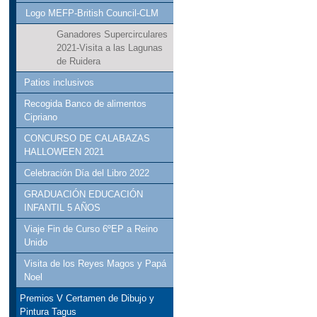
Logo MEFP-British Council-CLM
Ganadores Supercirculares
2021-Visita a las Lagunas
de Ruidera
Patios inclusivos
Recogida Banco de alimentos
Cipriano
CONCURSO DE CALABAZAS
HALLOWEEN 2021
Celebración Día del Libro 2022
GRADUACIÓN EDUCACIÓN
INFANTIL 5 AÑOS
Viaje Fin de Curso 6ºEP a Reino
Unido
Visita de los Reyes Magos y Papá
Noel
Premios V Certamen de Dibujo y
Pintura Tagus