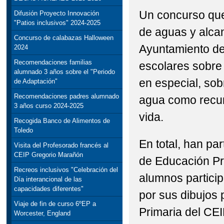
Un concurso que
Difusión Proyecto Innovación
"Patios inclusivos" 2024-2025
de aguas y alcan
Concurso de calabazas Halloween
Ayuntamiento de 
2024
Recomendaciones familias
escolares sobre 
alumnado 3 años sobre el "Periodo
en especial, sob
de Adaptación"
Recomendaciones padres alumnado
agua como recurs
3 años curso 2024-2025
vida.
Recogida Banco de Alimentos de
Toledo
En total, han pa
Visita del Profesorado francés al
CEIP Gregorio Marañón
de Educación Pr
Recreos inclusivos "Celebración del
alumnos partici
Día interancional de las
capacidades diferentes"
por sus dibujos
Viaje de fin de curso 6ºEP a
Primaria del CEI
Worcester, England