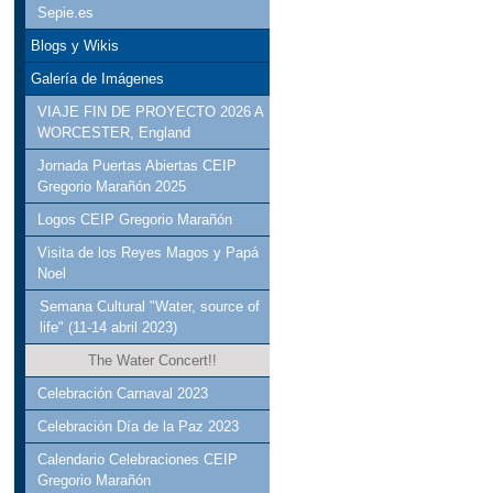
Sepie.es
Blogs y Wikis
Galería de Imágenes
VIAJE FIN DE PROYECTO 2026 A
WORCESTER, England
Jornada Puertas Abiertas CEIP
Gregorio Marañón 2025
Logos CEIP Gregorio Marañón
Visita de los Reyes Magos y Papá
Noel
Semana Cultural "Water, source of
life" (11-14 abril 2023)
The Water Concert!!
Celebración Carnaval 2023
Celebración Día de la Paz 2023
Calendario Celebraciones CEIP
Gregorio Marañón