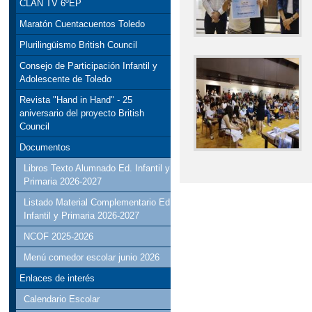
CLAN TV 6ºEP
Maratón Cuentacuentos Toledo
Plurilingüismo British Council
Consejo de Participación Infantil y
Adolescente de Toledo
Revista "Hand in Hand" - 25
aniversario del proyecto British
Council
Documentos
Libros Texto Alumnado Ed. Infantil y
Primaria 2026-2027
Listado Material Complementario Ed
Infantil y Primaria 2026-2027
NCOF 2025-2026
Menú comedor escolar junio 2026
Enlaces de interés
Calendario Escolar