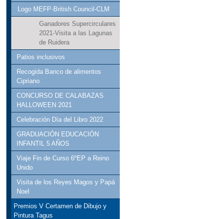
Logo MEFP-British Council-CLM
Ganadores Supercirculares
2021-Visita a las Lagunas
de Ruidera
Patios inclusivos
Recogida Banco de alimentos
Cipriano
CONCURSO DE CALABAZAS
HALLOWEEN 2021
Celebración Día del Libro 2022
GRADUACIÓN EDUCACIÓN
INFANTIL 5 AÑOS
Viaje Fin de Curso 6ºEP a Reino
Unido
Visita de los Reyes Magos y Papá
Noel
Premios V Certamen de Dibujo y
Pintura Tagus