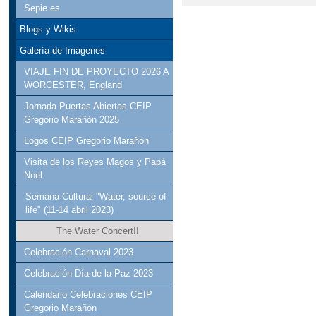
Sepie.es
Blogs y Wikis
Galería de Imágenes
VIAJE FIN DE PROYECTO 2026 A
WORCESTER, England
Jornada Puertas Abiertas CEIP
Gregorio Marañón 2025
Logos CEIP Gregorio Marañón
Visita de los Reyes Magos y Papá
Noel
Semana Cultural "Water, source of
life" (11-14 abril 2023)
The Water Concert!!
Celebración Carnaval 2023
Celebración Día de la Paz 2023
Calendario Celebraciones CEIP
Gregorio Marañón