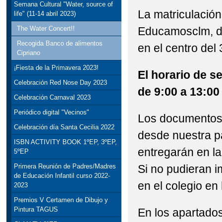
Semana Cultural "Water, source of
La matriculación
life" (11-14 abril 2023)
Educamosclm, do
The Water Concert!!
Recogida Banco de alimentos
en el centro del 
Cipriano
¡Fiesta de la Primavera 2023!
El horario de se
Celebración Red Nose Day 2023
de 9:00 a 13:00
Celebración Carnaval 2023
Periódico digital "Vecinos"
Los documentos 
Celebración día Santa Cecilia 2022
desde nuestra p
ISBN ACTIVITY BOOK 1ºEP, 3ºEP,
entregarán en la
5ºEP
Si no pudieran 
Primera Reunión de Padres/Madres
de Educación Infantil curso 2022-
en el colegio en 
2023
Premios V Certamen de Dibujo y
Pintura TAGUS
En los apartados 