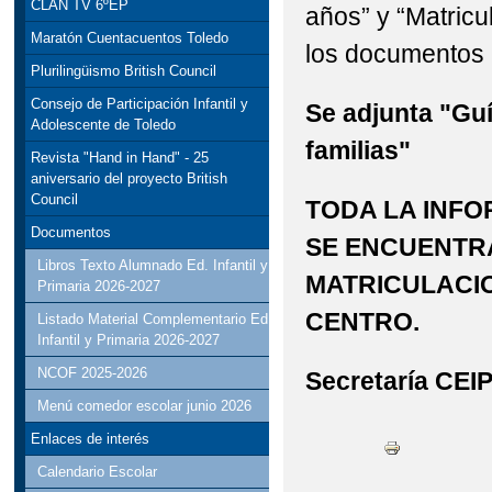
CLAN TV 6ºEP
años” y “Matric
Maratón Cuentacuentos Toledo
los documentos n
Plurilingüismo British Council
Consejo de Participación Infantil y
Se adjunta "Guí
Adolescente de Toledo
familias"
Revista "Hand in Hand" - 25
aniversario del proyecto British
Council
TODA LA INF
Documentos
SE ENCUENTRA
Libros Texto Alumnado Ed. Infantil y
MATRICULACIO
Primaria 2026-2027
CENTRO.
Listado Material Complementario Ed
Infantil y Primaria 2026-2027
NCOF 2025-2026
Secretaría CEI
Menú comedor escolar junio 2026
Enlaces de interés
Calendario Escolar