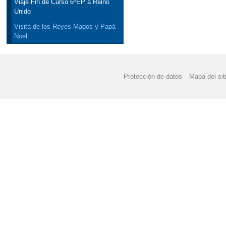
Viaje Fin de Curso 6ºEP a Reino
Unido
Visita de los Reyes Magos y Papá
Noel
Protección de datos
Mapa del sit