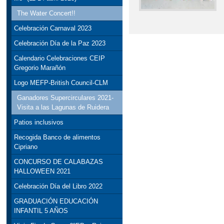
The Water Concert!!
Celebración Carnaval 2023
Celebración Día de la Paz 2023
Calendario Celebraciones CEIP
Gregorio Marañón
Logo MEFP-British Council-CLM
Ganadores Supercirculares 2021-
Visita a las Lagunas de Ruidera
Patios inclusivos
Recogida Banco de alimentos
Cipriano
CONCURSO DE CALABAZAS
HALLOWEEN 2021
Celebración Día del Libro 2022
GRADUACIÓN EDUCACIÓN
INFANTIL 5 AÑOS