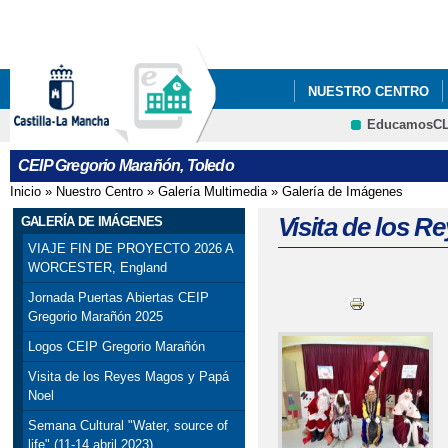
Pa
co
pri
NUESTRO CENTRO
EducamosC
CONVENIO BRITISH C
CRFP
CEIP Gregorio Marañón, Toledo
Inicio
»
Nuestro Centro
»
Galería Multimedia
»
Galería de Imágenes
Se encuentra usted aquí
Visita de los 
GALERÍA DE IMÁGENES
VIAJE FIN DE PROYECTO 2026 A
WORCESTER, England
Jornada Puertas Abiertas CEIP
Gregorio Marañón 2025
Logos CEIP Gregorio Marañón
Visita de los Reyes Magos y Papá
Noel
Semana Cultural "Water, source of
life" (11-14 abril 2023)