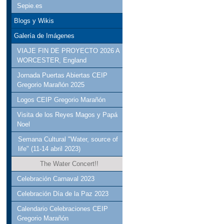
Sepie.es
Blogs y Wikis
Galería de Imágenes
VIAJE FIN DE PROYECTO 2026 A
WORCESTER, England
Jornada Puertas Abiertas CEIP
Gregorio Marañón 2025
Logos CEIP Gregorio Marañón
Visita de los Reyes Magos y Papá
Noel
Semana Cultural "Water, source of
life" (11-14 abril 2023)
The Water Concert!!
Celebración Carnaval 2023
Celebración Día de la Paz 2023
Calendario Celebraciones CEIP
Gregorio Marañón