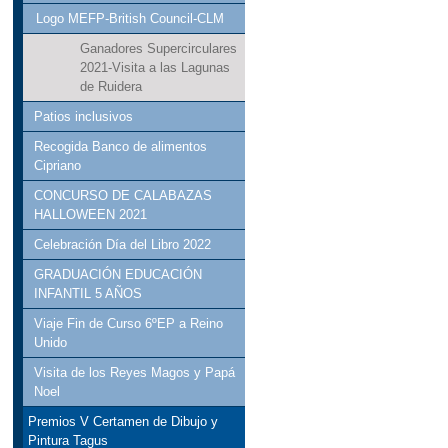
Logo MEFP-British Council-CLM
Ganadores Supercirculares
2021-Visita a las Lagunas
de Ruidera
Patios inclusivos
Recogida Banco de alimentos
Cipriano
CONCURSO DE CALABAZAS
HALLOWEEN 2021
Celebración Día del Libro 2022
GRADUACIÓN EDUCACIÓN
INFANTIL 5 AÑOS
Viaje Fin de Curso 6ºEP a Reino
Unido
Visita de los Reyes Magos y Papá
Noel
Premios V Certamen de Dibujo y
Pintura Tagus