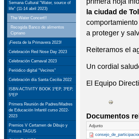
primera hoja inf
Semana Cultural "Water, source of
life" (11-14 abril 2023)
la ciudad de To
The Water Concert!!
comportamiento y
Recogida Banco de alimentos
a proteger y sal
Cipriano
¡Fiesta de la Primavera 2023!
Reiteramos el a
Celebración Red Nose Day 2023
Celebración Carnaval 2023
Un cordial salud
Periódico digital "Vecinos"
Celebración día Santa Cecilia 2022
El Equipo Direct
ISBN ACTIVITY BOOK 1ºEP, 3ºEP,
5ºEP
Primera Reunión de Padres/Madres
de Educación Infantil curso 2022-
Documentos re
2023
Premios V Certamen de Dibujo y
Adjunto
Pintura TAGUS
consejo_de_participacio