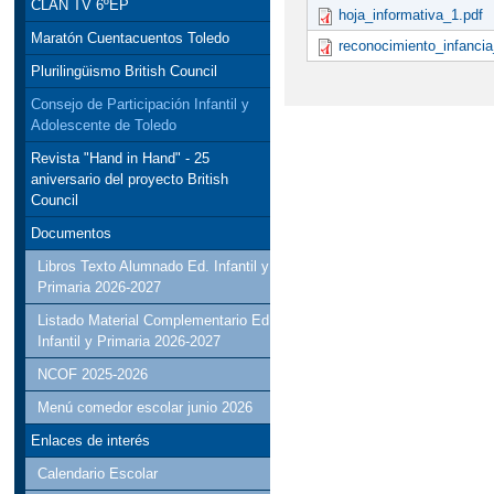
CLAN TV 6ºEP
hoja_informativa_1.pdf
Maratón Cuentacuentos Toledo
reconocimiento_infancia
Plurilingüismo British Council
Consejo de Participación Infantil y
Adolescente de Toledo
Revista "Hand in Hand" - 25
aniversario del proyecto British
Council
Documentos
Libros Texto Alumnado Ed. Infantil y
Primaria 2026-2027
Listado Material Complementario Ed
Infantil y Primaria 2026-2027
NCOF 2025-2026
Menú comedor escolar junio 2026
Enlaces de interés
Calendario Escolar