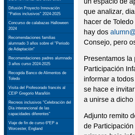
un espacio de ap
Difusión Proyecto Innovación
que analizar, di
"Patios inclusivos" 2024-2025
hacer de Toledo 
Concurso de calabazas Halloween
2024
hay dos
alumn
Recomendaciones familias
Consejo, pero os
alumnado 3 años sobre el "Periodo
de Adaptación"
Presentamos la 
Recomendaciones padres alumnado
3 años curso 2024-2025
Participación In
Recogida Banco de Alimentos de
informar a todos
Toledo
se hace e invita
Visita del Profesorado francés al
CEIP Gregorio Marañón
a unirse a dicho
Recreos inclusivos "Celebración del
Día interancional de las
capacidades diferentes"
Adjunto remito 
Viaje de fin de curso 6ºEP a
de Participación
Worcester, England