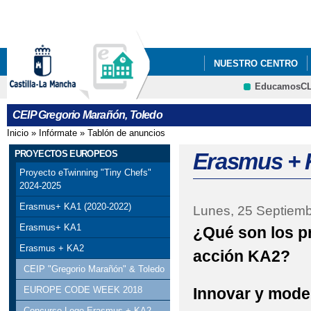
Pa
co
pri
NUESTRO CENTRO
EducamosC
CONVENIO BRITISH C
CRFP
CEIP Gregorio Marañón, Toledo
Inicio
»
Infórmate
»
Tablón de anuncios
Se encuentra usted aquí
PROYECTOS EUROPEOS
Erasmus +
Proyecto eTwinning "Tiny Chefs"
2024-2025
Erasmus+ KA1 (2020-2022)
Lunes, 25 Septiemb
Erasmus+ KA1
¿Qué son los 
Erasmus + KA2
acción KA2?
CEIP "Gregorio Marañón" & Toledo
Innovar y mode
EUROPE CODE WEEK 2018
Concurso Logo Erasmus + KA2