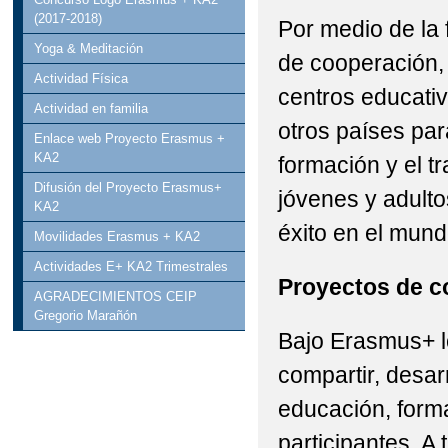
(2017-2018)
Por medio de la 
Yoga & Meditación
de cooperación,
Actividad Física
centros educativ
Actividad en familia
otros países par
Enlace web Proyecto Erasmus +
KA2
formación y el t
Difusión del Proyecto Erasmus+
jóvenes y adulto
KA2
éxito en el mund
Movilidades Erasmus + KA2
Actividades E+ KA2 Trimestrales
Proyectos de c
AGRADECIMIENTOS CEIP
Gregorio Marañón
Bajo Erasmus+ l
compartir, desarr
educación, forma
participantes. A 