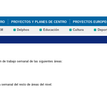
Pasar al
contenido
principal
TRO
PROYECTOS Y PLANES DE CENTRO
PROYECTOS EUROPE
LM
Delphos
Educación
Cultura
Depor
n de trabajo semanal de las siguientes áreas:
 semanal del resto de áreas del nivel.