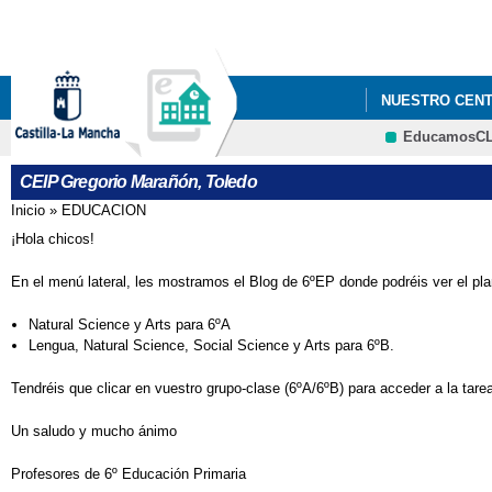
NUESTRO CEN
EducamosC
EDUCACION
CEIP Gregorio Marañón, Toledo
Inicio
»
EDUCACION
Se encuentra usted aquí
¡Hola chicos!
En el menú lateral, les mostramos el Blog de 6ºEP donde podréis ver el pla
Natural Science y Arts para 6ºA
Lengua, Natural Science, Social Science y Arts para 6ºB.
Tendréis que clicar en vuestro grupo-clase (6ºA/6ºB) para acceder a la tarea
Un saludo y mucho ánimo
Profesores de 6º Educación Primaria