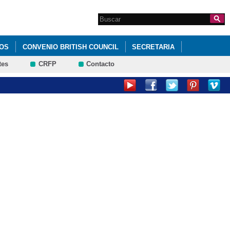
Search this site
Formulario de
búsqueda
OS
CONVENIO BRITISH COUNCIL
SECRETARIA
tes
CRFP
Contacto