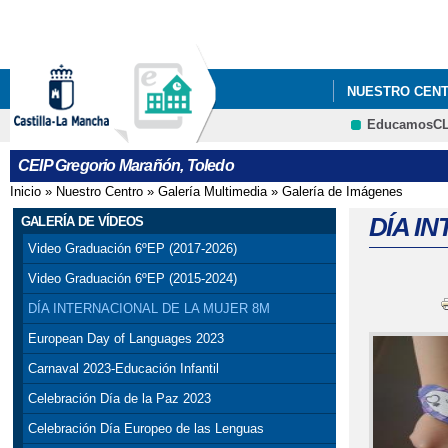
NUESTRO CEN
EducamosC
EDUCACION
CEIP Gregorio Marañón, Toledo
Inicio
»
Nuestro Centro
»
Galería Multimedia
»
Galería de Imágenes
Se encuentra usted aquí
DÍA I
GALERÍA DE VÍDEOS
Video Graduación 6ºEP (2017-2026)
Video Graduación 6ºEP (2015-2024)
DÍA INTERNACIONAL DE LA MUJER 8M
European Day of Languages 2023
Carnaval 2023-Educación Infantil
Celebración Día de la Paz 2023
Celebración Día Europeo de las Lenguas