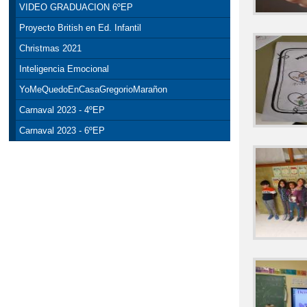
VIDEO GRADUACION 6ºEP
Proyecto British en Ed. Infantil
Christmas 2021
Inteligencia Emocional
YoMeQuedoEnCasaGregorioMarañon
Carnaval 2023 - 4ºEP
Carnaval 2023 - 6ºEP