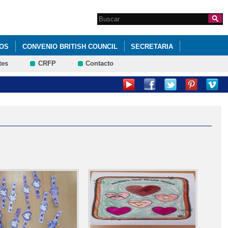
Search this site
Formulario de
búsqueda
OS
CONVENIO BRITISH COUNCIL
SECRETARIA
tes
CRFP
Contacto