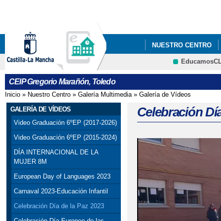
Pa
co
pri
NUESTRO CENTRO
EducamosC
CONVENIO BRITISH C
CRFP
CEIP Gregorio Marañón, Toledo
Inicio
»
Nuestro Centro
»
Galería Multimedia
»
Galería de Vídeos
Se encuentra usted aquí
Celebración Día
GALERÍA DE VÍDEOS
Video Graduación 6ºEP (2017-2026)
Video Graduación 6ºEP (2015-2024)
DÍA INTERNACIONAL DE LA
MUJER 8M
European Day of Languages 2023
Carnaval 2023-Educación Infantil
Celebración Día de la Paz 2023
Celebración Día Europeo de las