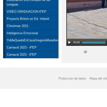
Lenguas
VIDEO GRADUACION 6ºEP
Proyecto British en Ed. Infantil
Christmas 2021
Inteligencia Emocional
YoMeQuedoEnCasaGregorioMarañon
00:00
Carnaval 2023 - 4ºEP
Carnaval 2023 - 6ºEP
Protección de datos
Mapa del sit