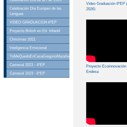
Video Graduación 6ºEP 
Celebración Día Europeo de las
2026)
Lenguas
VIDEO GRADUACION 6ºEP
Proyecto British en Ed. Infantil
Christmas 2021
Inteligencia Emocional
YoMeQuedoEnCasaGregorioMarañon
Carnaval 2023 - 4ºEP
Proyecto Ecoinnovación
Endesa
Carnaval 2023 - 6ºEP